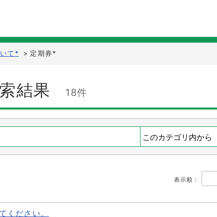
いて*
>
定期券*
検索結果
18件
表示順
：
てください。