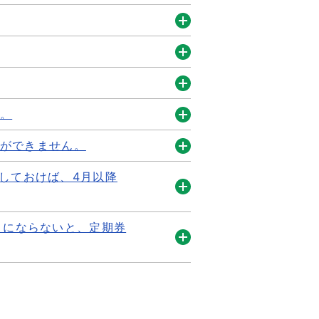
開
く
開
く
開
く
開
す。
く
開
力ができません。
く
開
しておけば、4月以降
く
開
く
月にならないと、定期券
開
く