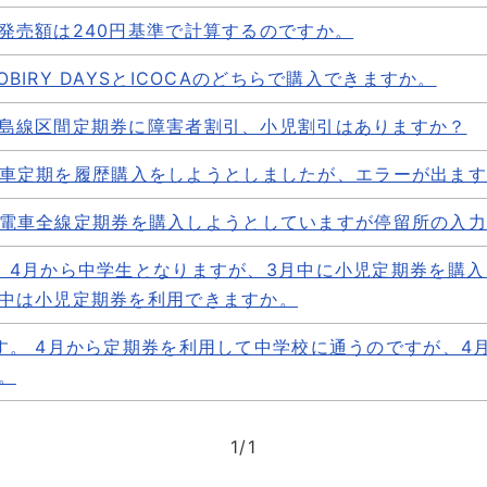
発売額は240円基準で計算するのですか。
BIRY DAYSとICOCAのどちらで購入できますか。
島線区間定期券に障害者割引、小児割引はありますか？
Sで電車定期を履歴購入をしようとしましたが、エラーが出ま
YSで、電車全線定期券を購入しようとしていますが停留所の入
。4月から中学生となりますが、3月中に小児定期券を購入
中は小児定期券を利用できますか。
す。 4月から定期券を利用して中学校に通うのですが、4
。
1
/
1