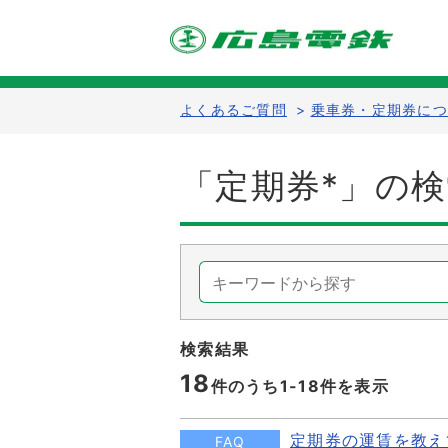
よくあるご質問
>
乗車券・定期券につ
「定期券*」の
検索結果
18
件のうち1-
18
件を表示
定期券の運賃を教え
FAQ