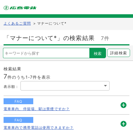
よくあるご質問
>
マナーについて*
「マナーについて*」の検索結果
7件
詳細検索
検索
検索結果
7
件のうち1-
7
件を表示
表示順
：
FAQ
電車車内、停留場、駅は禁煙ですか？
開
く
FAQ
電車車内で携帯電話は使用できますか？
開