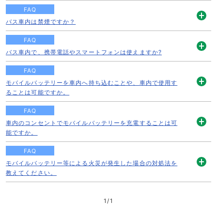
く
FAQ
バス車内は禁煙ですか？
開
く
FAQ
バス車内で、携帯電話やスマートフォンは使えますか?
開
く
FAQ
モバイルバッテリーを車内へ持ち込むことや、車内で使用す
開
ることは可能ですか。
く
FAQ
車内のコンセントでモバイルバッテリーを充電することは可
開
能ですか。
く
FAQ
モバイルバッテリー等による火災が発生した場合の対処法を
開
教えてください。
く
1
/
1